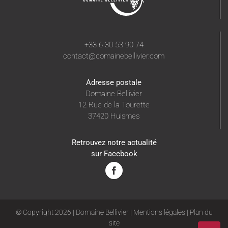
+33 6 30 53 90 74
contact@domainebellivier.com
Adresse postale
Domaine Bellivier
12 Rue de la Tourette
37420 Huismes
Retrouvez notre actualité
sur Facebook
© Copyright
2026 | Domaine Bellivier |
Mentions légales
|
Plan du
site
Aller