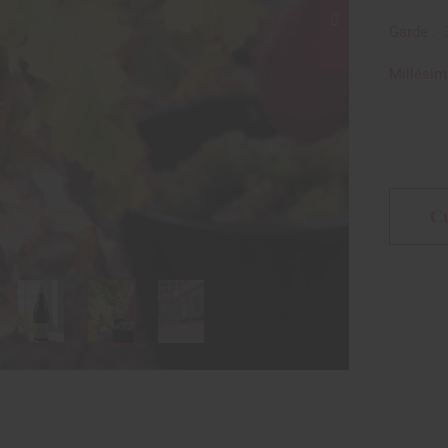
Garde :
Millésim
C