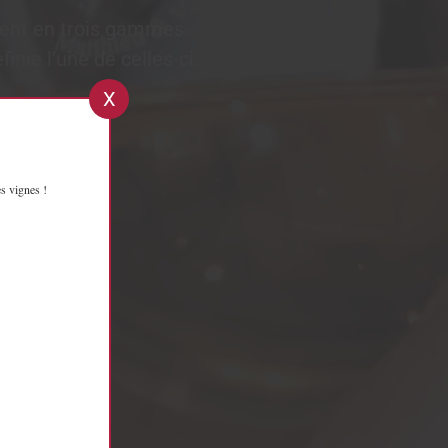
inent en trois gammes.
inie l’une de celles-ci.
X
s vignes !