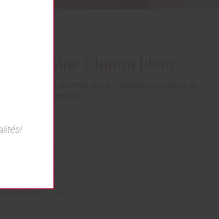
ée domaine Chinon blanc
ion du cépage et du terroir donne l’élégance et la typicité de
aturellement authentique.
lités!
Chenin.
ltérite de craie blanche.
ion et élevage :
En cuve inox sur lies fines durant plusieurs mois.
 dégustation :
Robe jaune aux reflets dorés, nez à l’approche
t à la bouche fruitée. Se révèle bien équilibrée. Souple et de
ngueur.