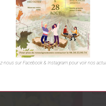
Cuv
L’adéquat
ce vin n
z-nous sur Facebook & Instagram pour voir nos actua
Cépage :
Terroir :
A
Vinificat
Notes de
florale e
bonne lo