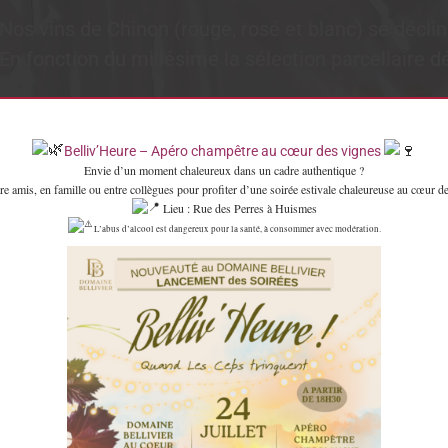
Nos vins de Chinon (rouge, rosé et blanc) se décl
En fonction du millésime la sélection parcellaire déf
Belliv’Heure – Apéro champêtre au cœur des vignes
Envie d’un moment chaleureux dans un cadre authentique ?
re amis, en famille ou entre collègues pour profiter d’une soirée estivale chaleureuse au cœur de
Lieu : Rue des Perres à Huismes
L’abus d’alcool est dangereux pour la santé, à consommer avec modération.