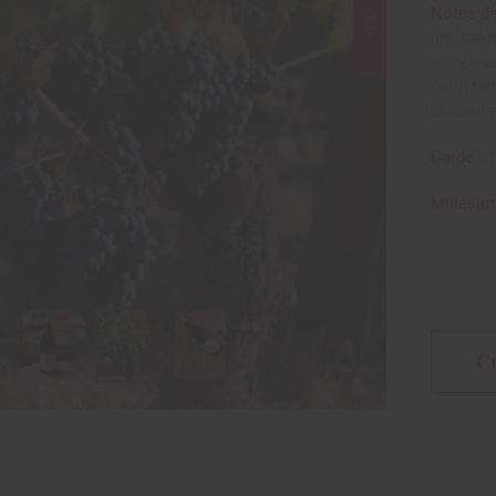
Notes de
une palet
son éleva
parfait é
plaisant 
Garde :
1
Millésim
C