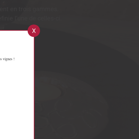
inent en trois gammes.
inie l’une de celles-ci.
X
s vignes !