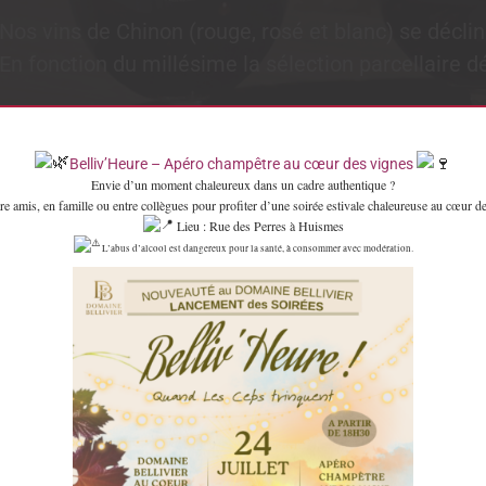
Nos vins de Chinon (rouge, rosé et blanc) se décl
En fonction du millésime la sélection parcellaire déf
Belliv’Heure – Apéro champêtre au cœur des vignes
Envie d’un moment chaleureux dans un cadre authentique ?
re amis, en famille ou entre collègues pour profiter d’une soirée estivale chaleureuse au cœur de
Lieu : Rue des Perres à Huismes
L’abus d’alcool est dangereux pour la santé, à consommer avec modération.