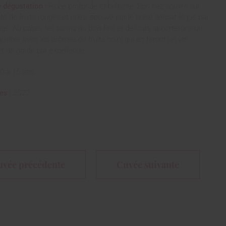
 dégustation :
Robe profonde et brillante. Son nez s’ouvre sur
te de fruits rouges et noirs, appuyé par le boisé délicat légué par
ge. Au palais, les tanins du bois fins et délicats apporterons un
quilibre avec les arômes de fruits noirs qui en feront un vin
et de garde par excellence.
0 à 15 ans.
es :
2022.
uvée précédente
Cuvée suivante