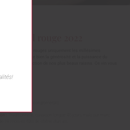
ne Label rouge 2022
e Label pour les rouges uniquement les millésimes
ons. Ce vin reflète bien la générosité et la puissance du
e. Issu de la sélection de nos plus beaux raisins. Ce vin vous
ra!
lités!
Cabernet franc.
oche siliceuse et conglomérats.
ion :
Traditionnelle, cuvaison longue 45 jours malo sur marc.
e 18 mois en fûts de chêne d’un vin.