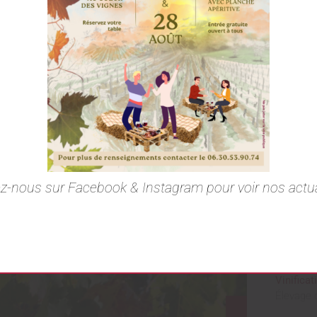
Nou
Les Noun
d’excepti
millésim
surprend
z-nous sur Facebook & Instagram pour voir nos actua
Cépage :
Terroir :
r
Vinificat
Élevage d